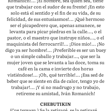
Romanich!... ¡El hombre, sea quien sea, tiene
que trabajar con el sudor de su frente! ¡En esto
solo está el sentido y el fin de su vida, de su
felicidad, de sus entusiasmos!... ¡Qué hermoso
ser el picapedrero que, apenas amanece, se
levanta para picar piedras en la calle..., o el
pastor, o el maestro que instruye niños..., o el
maquinista del ferrocarril!... ¡Dios mío!... ¡No
digo ya ser hombre!... ¡Preferible es ser un buey
o un simple caballo y trabajar..., que ser la
mujer joven que se levanta a las doce, toma su
café en la cama e invierte dos horas
vistiéndose!... ¡Oh, qué terrible!... ¡Esa sed de
beber que se siente en día de calor, tengo yo de
trabajar!... ¡Y si no madrugo y no trabajo,
retíreme su amistad, Iván Romanich!
CHEBUTIKIN
(Con ternura.)
Se la retiraré, se la retiraré...