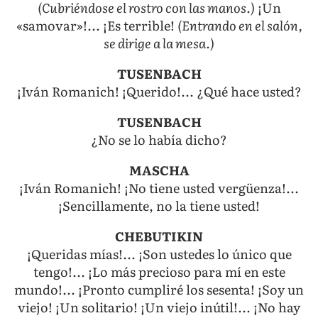
(Cubriéndose el rostro con las manos.)
¡Un
«samovar»!... ¡Es terrible!
(Entrando en el salón,
se dirige a la mesa.)
TUSENBACH
¡Iván Romanich! ¡Querido!... ¿Qué hace usted?
TUSENBACH
¿No se lo había dicho?
MASCHA
¡Iván Romanich! ¡No tiene usted vergüenza!...
¡Sencillamente, no la tiene usted!
CHEBUTIKIN
¡Queridas mías!... ¡Son ustedes lo único que
tengo!... ¡Lo más precioso para mí en este
mundo!... ¡Pronto cumpliré los sesenta! ¡Soy un
viejo! ¡Un solitario! ¡Un viejo inútil!... ¡No hay